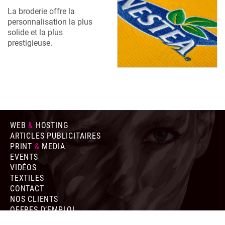
La broderie offre la
personnalisation la plus
solide et la plus
prestigieuse.
WEB
&
HOSTING
ARTICLES PUBLICITAIRES
PRINT
&
MEDIA
EVENTS
VIDÉOS
TEXTILES
CONTACT
NOS CLIENTS
OFFRES D’EMPLOI
CONDITIONS GÉNÉRALES